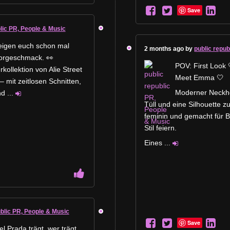
Save
blic PR, People & Music
zeigen euch schon mal
2 months ago by
public repub
Vorgeschmack. 👀
POV: First Look 
kollektion von Alie Street
Meet Emma 🤍
– mit zeitlosen Schnitten,
Moderner Neckhol
nd
...
Tüll und eine Silhouette z
feminin und gemacht für B
Stil feiern.
Eines
...
ublic PR, People & Music
Save
l Prada trägt, wer trägt