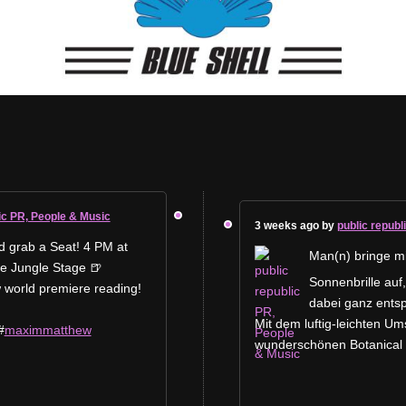
ic PR, People & Music
3 weeks ago by
public republ
d grab a Seat! 4 PM at
Man(n) bringe mi
 Jungle Stage 🍺
Sonnenbrille au
world premiere reading!
dabei ganz entsp
Mit dem luftig-leichten Um
#
maximmatthew
wunderschönen Botanical