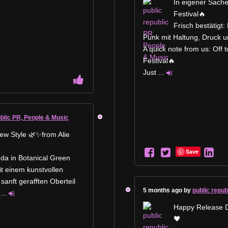
In eigener Sach
Festival🔥
Frisch bestätig
Punk mit Haltung, Druck un
A quick note from us: Off
Festival🔥
Just
...
ublic PR, People & Music
w Style 🌿✨from Alie
Save
da in Botanical Green
mit einem kunstvollen
sanft gerafften Oberteil
5 months ago by
public repub
...
Happy Release
🖤