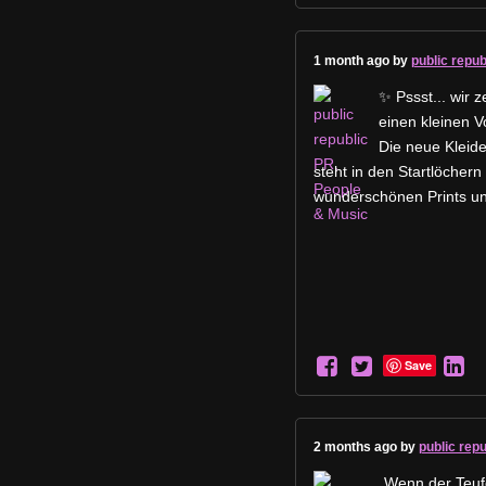
1 month ago by
public repu
✨ Pssst... wir 
einen kleinen 
Die neue Kleider
steht in den Startlöchern 
wunderschönen Prints u
Save
2 months ago by
public rep
„Wenn der Teufe