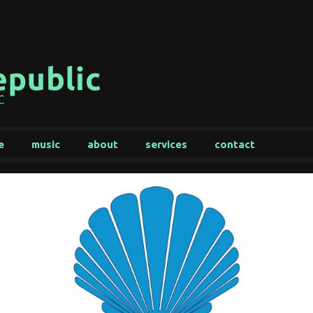
e
music
about
services
contact