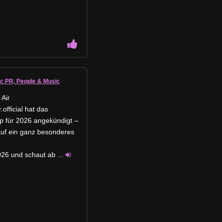
ic PR, People & Music
Air
fficial hat das
p für 2026 angekündigt –
 auf ein ganz besonderes
026 und schaut ab
...