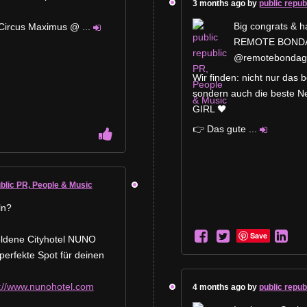
3 months ago by
public repub
Big congrats & h
 Circus Maximus @
...
REMOTE BONDA
@remotebondag
Wir finden: nicht nur das 
sondern auch die beste 
GIRL 🖤
👉 Das gute
...
ublic PR, People & Music
ln?
Save
oldene Cityhotel NUNO
perfekte Spot für deinen
p://www.nunohotel.com
4 months ago by
public repub