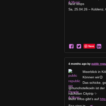
Next stops
Sa, 25.04.26 – Koblenz,
Save
4 months ago by
public rep
Meerblick in Kö
Können wir😉
Das schicke, g
@nunohotelkoeln ist der 
nächsten Citytrip ✨
Mehr Infos gibt’s auf
htt
Sea view in
...