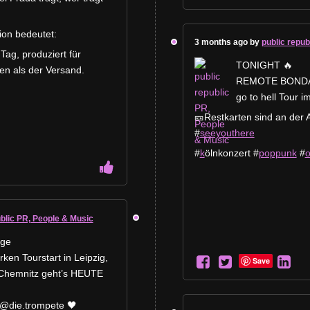
ion bedeutet:
3 months ago by
public repub
Tag, produziert für
TONIGHT 🔥
ben als der Versand.
REMOTE BONDAGE
go to hell Tour i
🎫Restkarten sind an der 
#
seeyouthere
#
k
ölnkonzert #
poppunk
#
o
ublic PR, People & Music
ge
ken Tourstart in Leipzig,
Save
Chemnitz geht’s HEUTE
@die.trompete 🖤