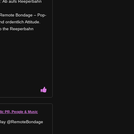
e: Ab aufs Reeperbahn
t: Remote Bondage – Pop-
d ordentlich Attitude.
 to the Reeperbahn
lic PR, People & Music
 Day @RemoteBondage