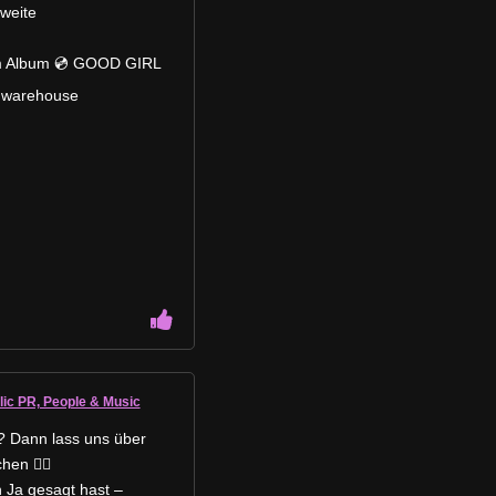
weite
m Album 💿 GOOD GIRL
h.warehouse
lic PR, People & Music
t? Dann lass uns über
en 👰‍♀️
 Ja gesagt hast –