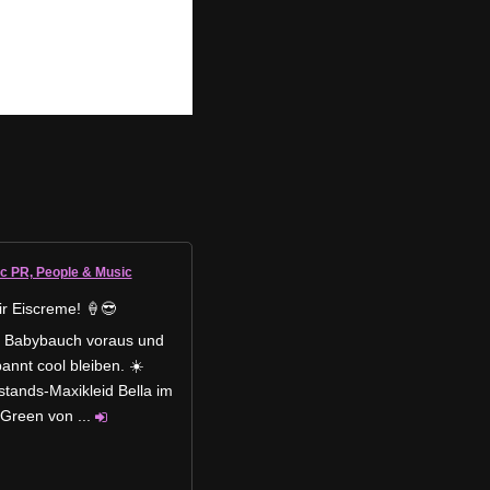
ic PR, People & Music
r Eiscreme! 🍦😎
f, Babybauch voraus und
annt cool bleiben. ☀️
stands-Maxikleid Bella im
 Green von
...