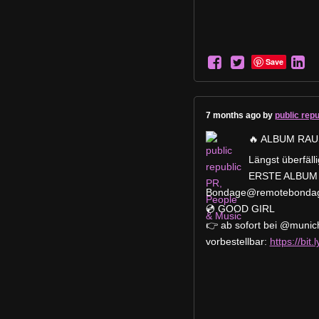
Save
7 months ago by
public rep
🔥 ALBUM RAU
Längst überfäll
ERSTE ALBUM 
Bondage@remotebondag
💿 GOOD GIRL
👉 ab sofort bei @muni
vorbestellbar:
https://bit.l