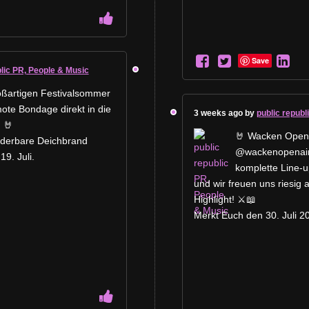
Save
blic PR, People & Music
ßartigen Festivalsommer
ote Bondage direkt in die
3 weeks ago by
public republ
 🤘
🤘 Wacken Open 
nderbare Deichbrand
@wackenopenair.o
9. Juli.
komplette Line-u
und wir freuen uns riesig
Highlight! ⚔️📖
Merkt Euch den 30. Juli 2