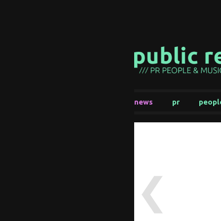
news
pr
peopl