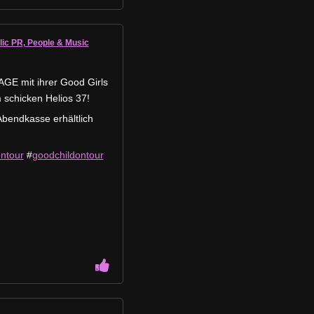
lic PR, People & Music
 mit ihrer Good Girls
m schicken Helios 37!
Abendkasse erhältlich
ntour
#
goodchildontour