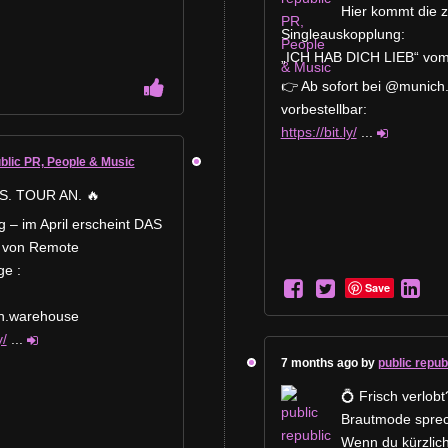
Hier kommt die z
Singleauskopplung:
„ICH HAB DICH LIEB“ vo
👉 Ab sofort bei @munic
vorbestellbar:
https://bit.ly/
...
ublic PR, People & Music
S. TOUR AN. 🔥
ig – im April erscheint DAS
von Remote
e :
Save
ch.warehouse
y/
...
7 months ago by
public repub
💍 Frisch verlob
Brautmode sprech
Wenn du kürzlich