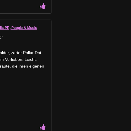
lic PR, People & Music
🤍
der, zarter Polka-Dot-
um Verlieben. Leicht,
räute, die ihren eigenen