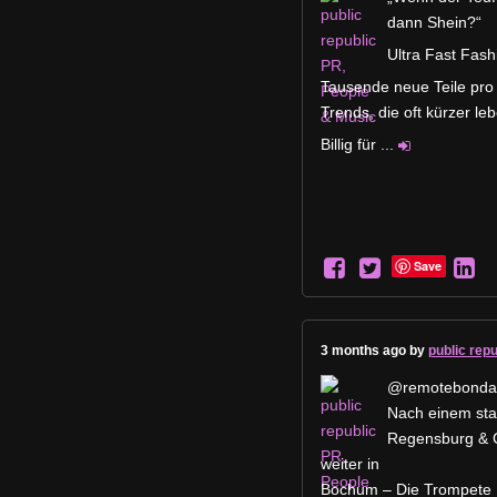
dann Shein?“
Ultra Fast Fash
Tausende neue Teile pro 
Trends, die oft kürzer le
Billig für
...
Save
3 months ago by
public rep
@remotebonda
Nach einem star
Regensburg & 
weiter in
Bochum – Die Trompete 