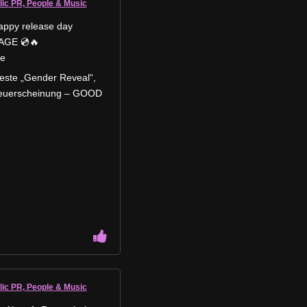
lic PR, People & Music
appy release day
GE 💿🔥
e
beste „Gender Reveal“,
Neuerscheinung – GOOD
lic PR, People & Music