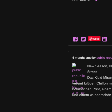
Save
4 months ago by
public rep
New Season, Ne
Street
Das Kleid Miran
vereint luftigen Chiffon 
botanischen Print, einem 
und einem wunderschön