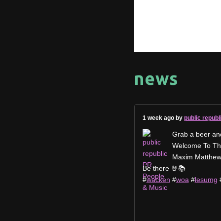
news
1 week ago by
public republ
Grab a beer an
Welcome To The
Maxim Matthew 
Be there 🤘📚
#
wacken
#
woa
#
lesumg