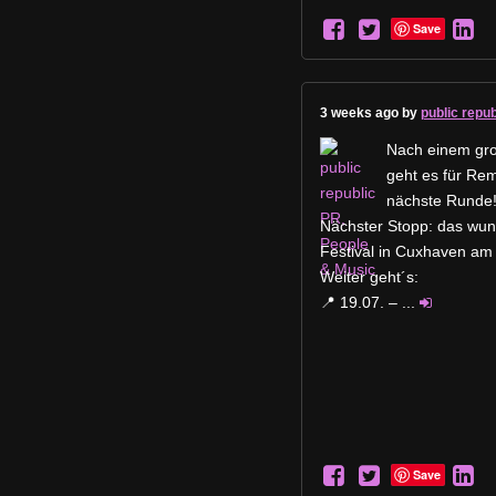
Save
3 weeks ago by
public repu
Nach einem gro
geht es für Rem
nächste Runde!
Nächster Stopp: das wu
Festival in Cuxhaven am 1
Weiter geht´s:
📍 19.07. –
...
Save